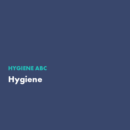
HYGIENE ABC
Hygiene