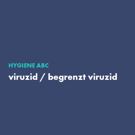
HYGIENE ABC
viruzid / begrenzt viruzid