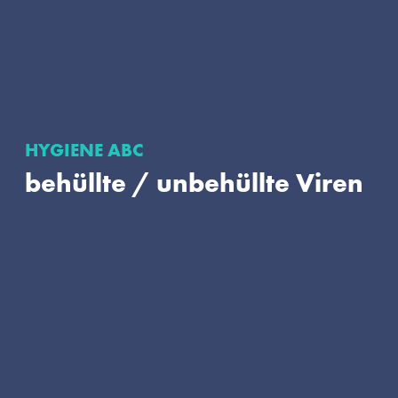
HYGIENE ABC
behüllte / unbehüllte Viren