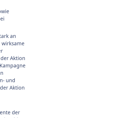
owie
ei
tark an
 wirksame
er
 der Aktion
le Kampagne
en
n- und
der Aktion
ente der