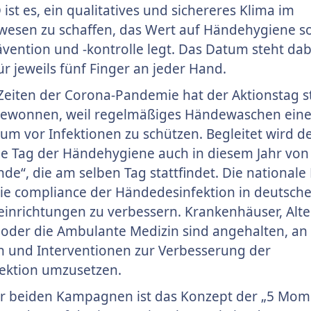
ist es, ein qualitatives und sichereres Klima im
esen zu schaffen, das Wert auf Händehygiene s
ävention und -kontrolle legt. Das Datum steht dab
r jeweils fünf Finger an jeder Hand.
 Zeiten der Corona-Pandemie hat der Aktionstag s
ewonnen, weil regelmäßiges Händewaschen eine
 um vor Infektionen zu schützen. Begleitet wird d
le Tag der Händehygiene auch in diesem Jahr von
de“, die am selben Tag stattfindet. Die nationa
die compliance der Händedesinfektion in deutsch
inrichtungen zu verbessern. Krankenhäuser, Alte
oder die Ambulante Medizin sind angehalten, an 
 und Interventionen zur Verbesserung der
ektion umzusetzen.
er beiden Kampagnen ist das Konzept der „5 Mom