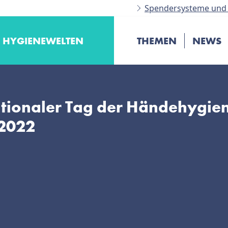
Spendersysteme und 
HYGIENEWELTEN
THEMEN
NEWS
ationaler Tag der Händehygie
 2022