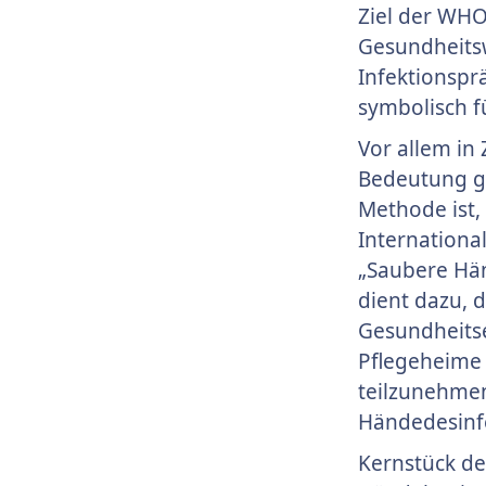
Ziel der WHO 
Gesundheitsw
Infektionspr
symbolisch fü
Vor allem in
Bedeutung g
Methode ist,
Internationa
„Saubere Hän
dient dazu, 
Gesundheitse
Pflegeheime 
teilzunehmen
Händedesinf
Kernstück d