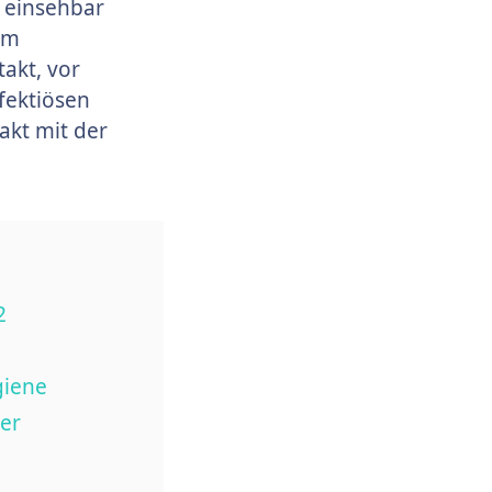
 einsehbar
im
akt, vor
fektiösen
akt mit der
2
giene
er