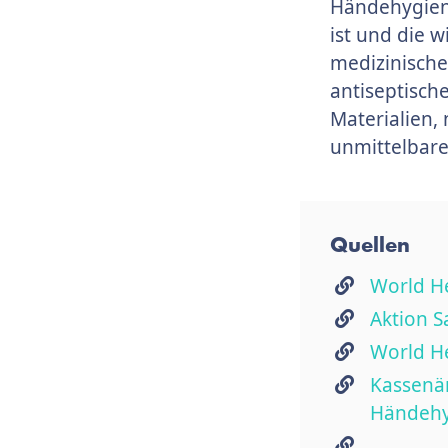
Händehygiene
ist und die 
medizinische
antiseptisch
Materialien,
unmittelbar
Quellen
World H
Aktion 
World He
Kassenär
Händehyg